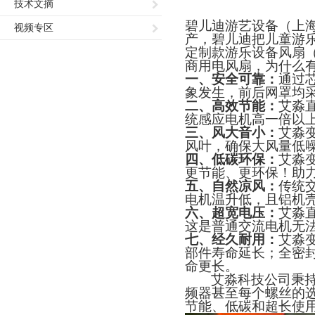
技术文摘
碧儿迪游艺设备（上
视频专区
产，碧儿迪把儿童游
定制款游乐设备风扇
商用电风扇，为什么
一、
安全可靠：
通过
象发生，前后网罩均
二、
高效节能：
艾淼
统感应电机高一倍以
三、
风大音小
：
艾淼
风叶，确保
大
风量
低
四、
低碳环保：
艾淼
更节能、
更环保！
助
五、
自然
凉风：
传统
电机温升低，且
铝
机
六、
超宽电压：
艾淼
这是普通交流电机无
七、
经
久耐用：
艾淼
部件寿命延长；全密
命更长。
艾淼科技
公司秉
频器甚至每个螺丝的
节能
、
低碳
和超长使