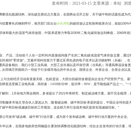
发布时间：2021-03-15 文章来源：本站 浏览
调整优化能源结构，深化碳交易试点方案后，全国两会召开之际，关于碳中和的话题也成为代
100%
科技董事长武钢则呼吁，相关部门应出台
绿色用电
的碳排放认定机制和核算办法，鼓励
2030
2060
济体和最大的温室气体排放国，中国承诺努力争取
年二氧化碳排放达到峰值，
年前
业、产品、活动或个人在一定时间内直接或间接产生的二氧化碳或温室气体排放总量，通过
“
”
达到相对
零排放
。
艾淼环境科技
致力于通过采用先进的电子技术以及功能材料（永磁），生
通风设备相比，我们小型工业风扇、大型工业吊扇以及环保空调（冷风机）等通风降温设备更
，
从而竭尽所能助力
一些处于行业领导
地
位的
中央
企业
、
国营企业、外资企业、合资企业以及
度上与当前经济活动有直接关联，也就是说，大部分的碳排放都是由企业生产经营所产生。基
/
”
昌牌直流变频工业电风扇，高转速：
1450
转
分钟
，
低功率：
90W
，是节能低碳产品之一
。
一
1
2021
了解到，
月份地方两会期间，多省提出了
年将研究、制定碳达峰方案。据不完全梳理，
控制服务市场主管合伙人梁岚认为，随着碳达峰、碳中和目标承诺的提出，中国企业特别是
”
了碳中和目标或减碳目标的工作规划，这会助力本行业或本地区提前实现减碳目标。
“
”
限公司发布
碳达峰、碳中和
行动方案，成为首个发布碳达峰、碳中和行动方案的中央企业。
今年以来，全国多地政府也明确提出要加快调整优化能源结构，结合企业发布的行动方案，