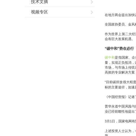
技术文摘
视频专区
在地方两会提出加快
全国政协委员、金风
作为世界上第二大经
会有巨大发展机遇。
“
碳中和
”
势在必行
碳中和
是指国家、企
量，实现正负抵消，
市场，与市场上传统
高效的专业解决方案
“
目前碳排放很大程
标的主要途径
，
如
速
《中国经营报》记者
普华永道中国风险与
业已经前瞻性地提出
3
1
月
日，国家电网有
上述投资人士认为，
题。