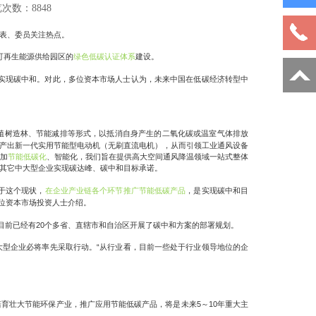
次数：8848
表、委员关注热点。
可再生能源供给园区的
绿色低碳认证体系
建设。
实现碳中和。对此，多位资本市场人士认为，未来中国在低碳经济转型中
植树造林、节能减排等形式，以抵消自身产生的二氧化碳或温室气体排放
产出新一代实用节能型电动机（无刷直流电机），从而引领工业通风设备
加
节能
低碳
化
、智能化，我们旨在提供
高大空间
通风降温领域一站式整体
其它中大型企业实现
碳达峰、碳中和目标承诺
。
于这个现状，
在企业产业链各个环节推广节能低碳产品
，
是实现碳中和目
位资本市场投资人士介绍。
20
目前已经有
个多省、直辖市和自治区开展了碳中和方案的部署规划。
“
大型企业必将率先采取行动。
从行业看，目前一些处于行业领导
地
位的企
5
10
培育壮大节能环保产业，推广应用节能低碳产品，将是未来
～
年重大主